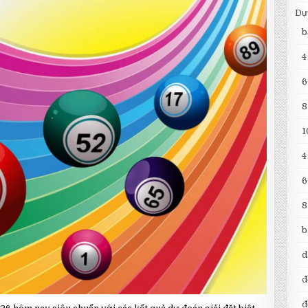
XSMB
Dự
26/10/2026
b
–
DỰ
4
ĐOÁN
KQXS
MIỀN
6
BẮC
HÔM
8
NAY
THỨ
1
3
4
6
8
b
d
đ
đ