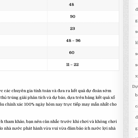
48
đ
90
g
23
s
48 – 96
l
60
s
11 – 22
s
x
Dự
c các chuyên gia tính toán và đưa ra kết quả dự đoán sớm
b
 thủ trúng giải phân tích và dự báo, dựa trên bảng kết quả xổ
cầu chính xác 100% ngày hôm nay trực tiếp may mắn nhất cho
c
đ
h tham khảo, bạn nên cân nhắc trước khi chơi và không chơi
g
tô do nhà nước phát hành vừa vui vừa đảm bảo ích nước lợi nhà