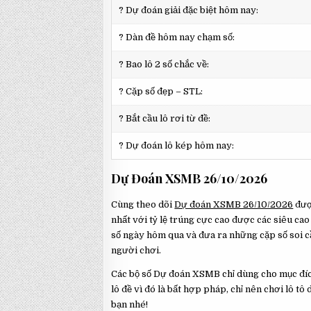
? Dự đoán giải đặc biệt hôm nay:
? Dàn đề hôm nay chạm số:
? Bao lô 2 số chắc về:
? Cặp số đẹp – STL:
? Bắt cầu lô rơi từ đề:
? Dự đoán lô kép hôm nay:
Dự Đoán XSMB 26/10/2026
Cùng theo dõi
Dự đoán XSMB 26/10/2026
đượ
nhất với tỷ lệ trúng cực cao được các siêu cao
số ngày hôm qua và đưa ra những cặp số soi 
người chơi.
Các bộ số Dự đoán XSMB chỉ dùng cho mục đíc
lô đề vì đó là bất hợp pháp, chỉ nên chơi lô 
bạn nhé!