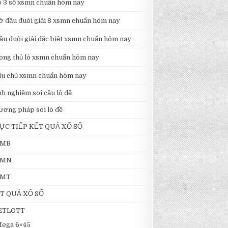
ô 3 số xsmn chuẩn hôm nay
ớ đầu đuôi giải 8 xsmn chuẩn hôm nay
ầu đuôi giải đặc biệt xsmn chuẩn hôm nay
ong thủ lô xsmn chuẩn hôm nay
íu chủ xsmn chuẩn hôm nay
nh nghiệm soi cầu lô đề
ương pháp soi lô đề
ỰC TIẾP KẾT QUẢ XỔ SỐ
SMB
SMN
SMT
T QUẢ XỔ SỐ
ETLOTT
ega 6×45