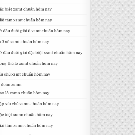
ặc biệt xsmt chuẩn hôm nay
iải tám xsmt chuẩn hôm nay
ớ đầu đuôi giải 8 xsmt chuẩn hôm nay
ô 3 số xsmt chuẩn hôm nay
ớ đầu đuôi giải đặc biệt xsmt chuẩn hôm nay
ong thủ lô xsmt chuẩn hôm nay
íu chủ xsmt chuẩn hôm nay
 đoán xsmn
ao lô xsmn chuẩn hôm nay
ặp xíu chủ xsmn chuẩn hôm nay
ặc biệt xsmn chuẩn hôm nay
iải tám xsmn chuẩn hôm nay