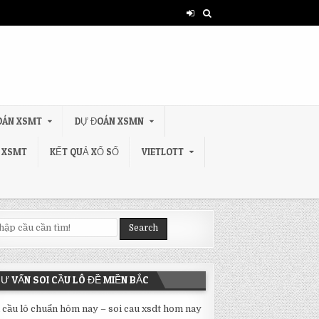
OÁN XSMT
DỰ ĐOÁN XSMN
XSMT
KẾT QUẢ XỔ SỐ
VIETLOTT
Search
Ư VẤN SOI CẦU LÔ ĐỀ MIỀN BẮC
i cầu lô chuẩn hôm nay – soi cau xsdt hom nay