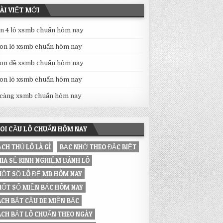
ÀI VIẾT MỚI
ên 4 lô xsmb chuẩn hôm nay
con lô xsmb chuẩn hôm nay
con đề xsmb chuẩn hôm nay
con lô xsmb chuẩn hôm nay
 càng xsmb chuẩn hôm nay
OI CẦU LÔ CHUẨN HÔM NAY
ẠCH THỦ LÔ LÀ GÌ
BẠC NHỚ THEO ĐẶC BIỆT
HIA SẺ KINH NGHIỆM ĐÁNH LÔ
HỐT SỐ LÔ ĐỀ MB HÔM NAY
HỐT SỐ MIỀN BẮC HÔM NAY
ÁCH BẮT CẦU DE MIỀN BẮC
ÁCH BẮT LÔ CHUẨN THEO NGÀY