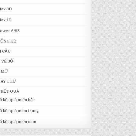
ax 3D
ax 4D
ower 6/55
ỐNG KÊ
I CẦU
 VÉ SỐ
 MƠ
AY THỬ
 KẾT QUẢ
ố kết quả miền bắc
ố kết quả miền trung
ố kết quả miền nam