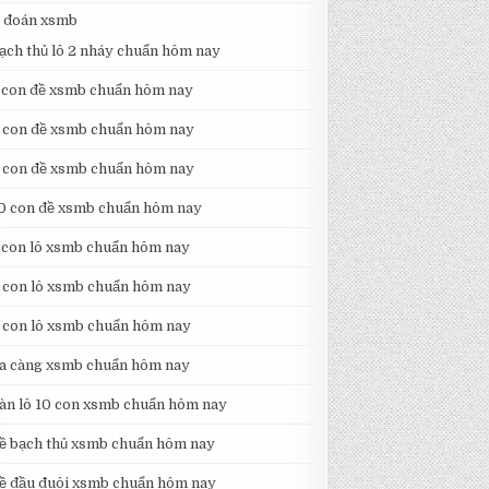
 đoán xsmb
ạch thủ lô 2 nháy chuẩn hôm nay
 con đề xsmb chuẩn hôm nay
 con đề xsmb chuẩn hôm nay
 con đề xsmb chuẩn hôm nay
0 con đề xsmb chuẩn hôm nay
 con lô xsmb chuẩn hôm nay
 con lô xsmb chuẩn hôm nay
 con lô xsmb chuẩn hôm nay
a càng xsmb chuẩn hôm nay
àn lô 10 con xsmb chuẩn hôm nay
ề bạch thủ xsmb chuẩn hôm nay
ề đầu đuôi xsmb chuẩn hôm nay