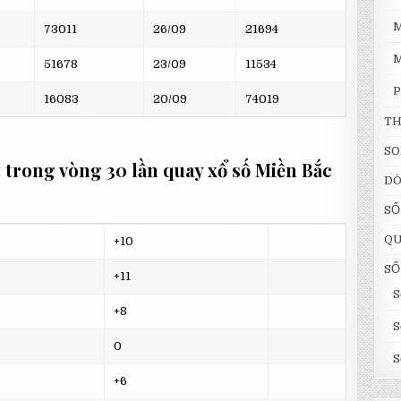
M
730
11
26/09
216
94
M
516
78
23/09
115
34
P
160
83
20/09
740
19
TH
SO
t trong vòng 30 lần quay xổ số Miền Bắc
DÒ
SỔ
QU
+10
SỐ
+11
S
+8
S
0
S
+6