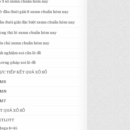
ô 3 số xsmn chuẩn hôm nay
ớ đầu đuôi giải 8 xsmn chuẩn hôm nay
ầu đuôi giải đặc biệt xsmn chuẩn hôm nay
ong thủ lô xsmn chuẩn hôm nay
íu chủ xsmn chuẩn hôm nay
nh nghiệm soi cầu lô đề
ương pháp soi lô đề
ỰC TIẾP KẾT QUẢ XỔ SỐ
SMB
SMN
SMT
T QUẢ XỔ SỐ
ETLOTT
ega 6×45