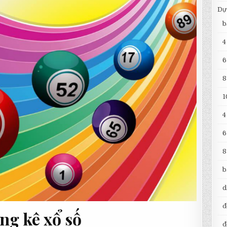
HÔM
NAY
Dự
–
b
DỰ
DOAN
4
LO
DẸP
6
NHẤT
–
SOI
8
CẦU
CHUẨN
1
4
6
8
b
d
đ
ng kê xổ số
đ