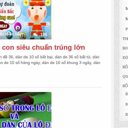
M
M
P
TH
SO
DÒ
SỔ
QU
SỐ
S
S
S