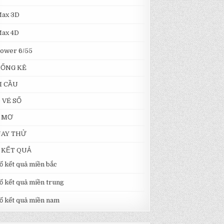
ax 3D
ax 4D
ower 6/55
ỐNG KÊ
I CẦU
 VÉ SỐ
 MƠ
AY THỬ
 KẾT QUẢ
ố kết quả miền bắc
ố kết quả miền trung
ố kết quả miền nam