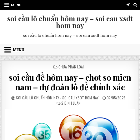
Skip
MENU
to
content
soi cầu lô chuẩn hôm nay – soi cau xsdt
hom nay
soi cầu lô chuẩn hôm nay – soi cau xsdt hom nay
MENU
POSTED
CHƯA PHÂN LOẠI
IN
soi cầu đề hôm nay – chot so mien
nam – dự đoán lô đề chính xác
AUTHOR:
PUBLISHED
SOI CẦU LÔ CHUẨN HÔM NAY - SOI CAU XSDT HOM NAY
07/05/2026
Ở
DATE:
2 BÌNH LUẬN
SOI
CẦU
ĐỀ
HÔM
NAY
–
CHOT