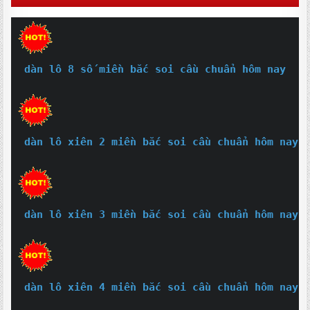
dàn lô 8 số miền bắc soi cầu chuẩn hôm nay
dàn lô xiên 2 miền bắc soi cầu chuẩn hôm nay
dàn lô xiên 3 miền bắc soi cầu chuẩn hôm nay
dàn lô xiên 4 miền bắc soi cầu chuẩn hôm nay