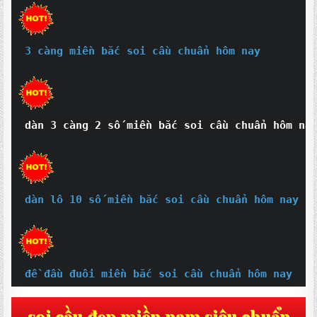
3 càng miền bắc soi cầu chuẩn hôm nay
dàn 3 càng 2 số miền bắc soi cầu chuẩn hôm na
dàn lô 10 số miền bắc soi cầu chuẩn hôm nay
đề đầu đuôi miền bắc soi cầu chuẩn hôm nay
soi cầu đẹp miền nam siêu chuẩn