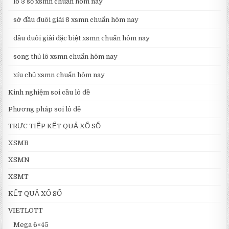
lô 3 số xsmn chuẩn hôm nay
sớ đầu đuôi giải 8 xsmn chuẩn hôm nay
đầu đuôi giải đặc biệt xsmn chuẩn hôm nay
song thủ lô xsmn chuẩn hôm nay
xíu chủ xsmn chuẩn hôm nay
Kinh nghiệm soi cầu lô đề
Phương pháp soi lô đề
TRỰC TIẾP KẾT QUẢ XỔ SỐ
XSMB
XSMN
XSMT
KẾT QUẢ XỔ SỐ
VIETLOTT
Mega 6×45