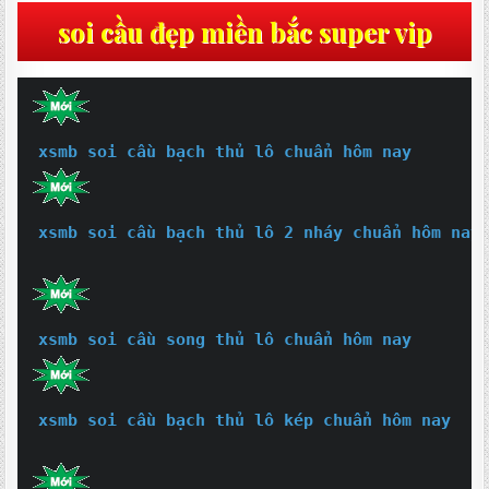
soi cầu đẹp miền bắc super vip
xsmb soi cầu bạch thủ lô chuẩn hôm nay
xsmb soi cầu bạch thủ lô 2 nháy chuẩn hôm nay
xsmb soi cầu song thủ lô chuẩn hôm nay
xsmb soi cầu bạch thủ lô kép chuẩn hôm nay