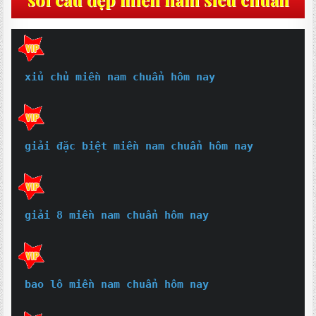
xỉu chủ miền nam chuẩn hôm nay
giải đặc biệt miền nam chuẩn hôm nay
giải 8 miền nam chuẩn hôm nay
bao lô miền nam chuẩn hôm nay