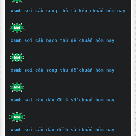
xsmb soi cầu song thủ lô kép chuẩn hôm nay
xsmb soi cầu bạch thủ đề chuẩn hôm nay
xsmb soi cầu song thủ đề chuẩn hôm nay
xsmb soi cầu dàn đề 4 số chuẩn hôm nay
xsmb soi cầu dàn đề 6 số chuẩn hôm nay