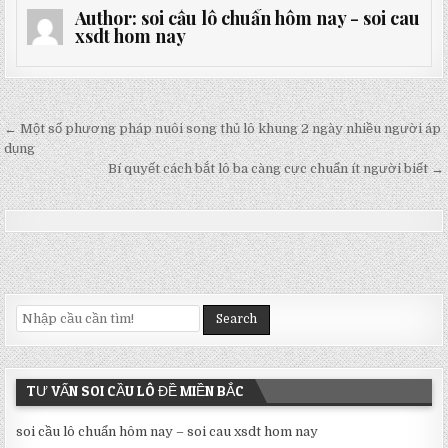
Author:
soi cầu lô chuẩn hôm nay - soi cau
xsdt hom nay
Điều
← Một số phương pháp nuôi song thủ lô khung 2 ngày nhiều người áp
hướng
dụng
Bí quyết cách bắt lô ba càng cực chuẩn ít người biết →
bài
viết
Search
TƯ VẤN SOI CẦU LÔ ĐỀ MIỀN BẮC
soi cầu lô chuẩn hôm nay – soi cau xsdt hom nay