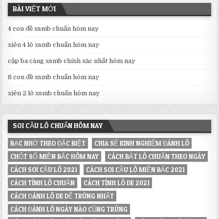
BÀI VIẾT MỚI
4 con đề xsmb chuẩn hôm nay
xiên 4 lô xsmb chuẩn hôm nay
cặp ba càng xsmb chính xác nhất hôm nay
8 con đề xsmb chuẩn hôm nay
xiên 2 lô xsmb chuẩn hôm nay
SOI CẦU LÔ CHUẨN HÔM NAY
BẠC NHỚ THEO ĐẶC BIỆT
CHIA SẺ KINH NGHIỆM ĐÁNH LÔ
CHỐT SỐ MIỀN BẮC HÔM NAY
CÁCH BẮT LÔ CHUẨN THEO NGÀY
CÁCH SOI CẦU LÔ 2021
CÁCH SOI CẦU LÔ MIỀN BẮC 2021
CÁCH TÍNH LÔ CHUẨN
CÁCH TÍNH LÔ DE 2021
CÁCH ĐÁNH LÔ DE DỄ TRÚNG NHẤT
CÁCH ĐÁNH LÔ NGÀY NÀO CŨNG TRÚNG