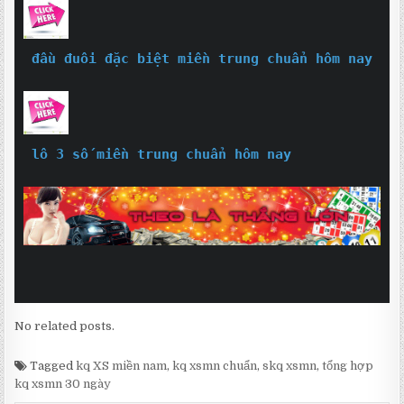
đầu đuôi đặc biệt miền trung chuẩn hôm nay
lô 3 số miền trung chuẩn hôm nay

No related posts.
Tagged
kq XS miền nam
,
kq xsmn chuẩn
,
skq xsmn
,
tổng hợp
kq xsmn 30 ngày