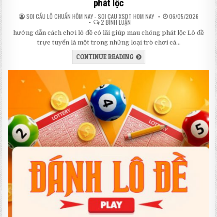
phát lộc
AUTHOR:
PUBLISHED
SOI CẦU LÔ CHUẨN HÔM NAY - SOI CAU XSDT HOM NAY
06/05/2026
Ở
DATE:
2 BÌNH LUẬN
HƯỚNG
hướng dẫn cách chơi lô đề có lãi giúp mau chóng phát lộc Lô đề
DẪN
CÁCH
trực tuyến là một trong những loại trò chơi cá…
CHƠI
LÔ
ĐỀ
HƯỚNG
CONTINUE READING
CÓ
DẪN
LÃI
CÁCH
GIÚP
CHƠI
MAU
LÔ
CHÓNG
ĐỀ
PHÁT
CÓ
LỘC
LÃI
GIÚP
MAU
CHÓNG
PHÁT
LỘC