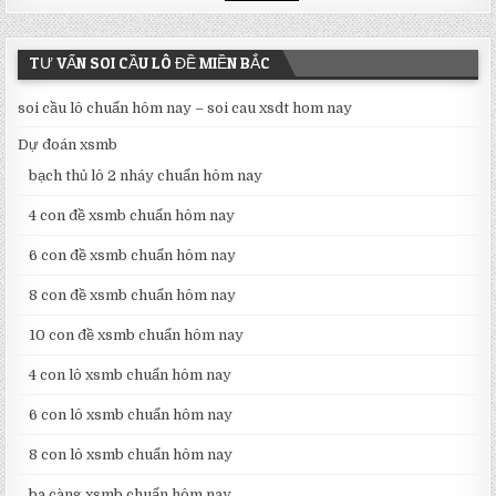
TƯ VẤN SOI CẦU LÔ ĐỀ MIỀN BẮC
soi cầu lô chuẩn hôm nay – soi cau xsdt hom nay
Dự đoán xsmb
bạch thủ lô 2 nháy chuẩn hôm nay
4 con đề xsmb chuẩn hôm nay
6 con đề xsmb chuẩn hôm nay
8 con đề xsmb chuẩn hôm nay
10 con đề xsmb chuẩn hôm nay
4 con lô xsmb chuẩn hôm nay
6 con lô xsmb chuẩn hôm nay
8 con lô xsmb chuẩn hôm nay
ba càng xsmb chuẩn hôm nay