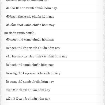
dàn lô 10 con xsmb chuẩn hôm nay
đề bạch thủ xsmb chuẩn hôm nay
đề đầu đuôi xsmb chuẩn hôm nay
Dự đoán xsmb chuẩn
đề song thủ xsmb chuẩn hôm nay
lô bạch thủ kép xsmb chuẩn hôm nay
cặp ba càng xsmb chính xác nhất hôm nay
lô bạch thủ xsmb chuẩn hôm nay
lô song thủ kép xsmb chuẩn hôm nay
lô song thủ xsmb chuẩn hôm nay
xiên 2 lô xsmb chuẩn hôm nay
xiên 3 lô xsmb chuẩn hôm nay