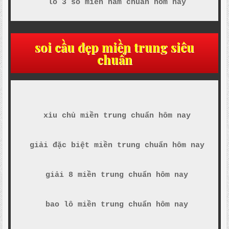
lô 3 số miền nam chuẩn hôm nay
soi cầu đẹp miền trung siêu
chuẩn
xỉu chủ miền trung chuẩn hôm nay
giải đặc biệt miền trung chuẩn hôm nay
giải 8 miền trung chuẩn hôm nay
bao lô miền trung chuẩn hôm nay