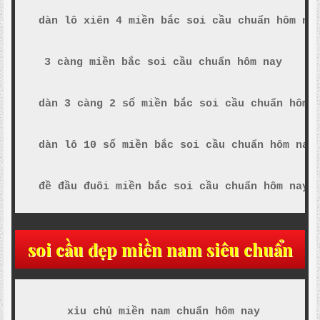
dàn lô xiên 4 miền bắc soi cầu chuẩn hôm na
3 càng miền bắc soi cầu chuẩn hôm nay
dàn 3 càng 2 số miền bắc soi cầu chuẩn hôm 
dàn lô 10 số miền bắc soi cầu chuẩn hôm nay
đề đầu đuôi miền bắc soi cầu chuẩn hôm nay
soi cầu đẹp miền nam siêu chuẩn
xỉu chủ miền nam chuẩn hôm nay