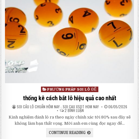
Posted
PHƯƠNG PHÁP SOI LÔ ĐỀ
in
thống kê cách bắt lô hiệu quả cao nhất
AUTHOR:
PUBLISHED
SOI CẦU LÔ CHUẨN HÔM NAY - SOI CAU XSDT HOM NAY
06/05/2026
Ở
DATE:
2 BÌNH LUẬN
THỐNG
Kinh nghiệm đánh lô ra theo ngày chính xác tới 80% sau đây sẽ
KÊ
CÁCH
không làm bạn thất vọng. Mời anh em cùng đọc ngay để…
BẮT
LÔ
HIỆU
THỐNG
CONTINUE READING
QUẢ
KÊ