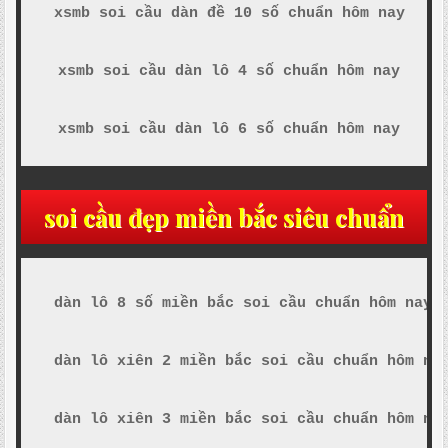
xsmb soi cầu dàn đề 10 số chuẩn hôm nay
xsmb soi cầu dàn lô 4 số chuẩn hôm nay
xsmb soi cầu dàn lô 6 số chuẩn hôm nay
soi cầu đẹp miền bắc siêu chuẩn
dàn lô 8 số miền bắc soi cầu chuẩn hôm nay
dàn lô xiên 2 miền bắc soi cầu chuẩn hôm na
dàn lô xiên 3 miền bắc soi cầu chuẩn hôm na