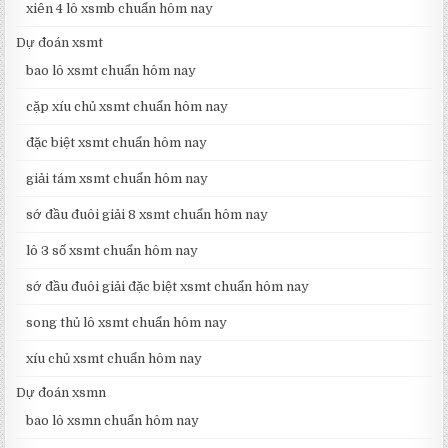
xiên 4 lô xsmb chuẩn hôm nay
Dự đoán xsmt
bao lô xsmt chuẩn hôm nay
cặp xíu chủ xsmt chuẩn hôm nay
đặc biệt xsmt chuẩn hôm nay
giải tám xsmt chuẩn hôm nay
sớ đầu đuôi giải 8 xsmt chuẩn hôm nay
lô 3 số xsmt chuẩn hôm nay
sớ đầu đuôi giải đặc biệt xsmt chuẩn hôm nay
song thủ lô xsmt chuẩn hôm nay
xíu chủ xsmt chuẩn hôm nay
Dự đoán xsmn
bao lô xsmn chuẩn hôm nay