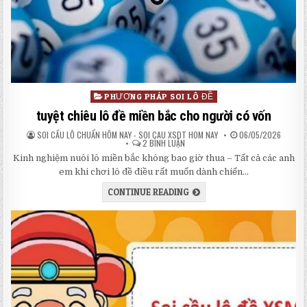
Posted
PHƯƠNG PHÁP SOI LÔ ĐỀ
in
tuyệt chiêu lô đề miền bắc cho người có vốn
AUTHOR:
PUBLISHED
SOI CẦU LÔ CHUẨN HÔM NAY - SOI CAU XSDT HOM NAY
06/05/2026
Ở
DATE:
2 BÌNH LUẬN
TUYỆT
Kinh nghiệm nuôi lô miền bắc không bao giờ thua – Tất cả các anh
CHIÊU
LÔ
em khi chơi lô đề điều rất muốn dành chiến…
ĐỀ
MIỀN
BẮC
TUYỆT
CONTINUE READING
CHO
CHIÊU
NGƯỜI
LÔ
CÓ
ĐỀ
VỐN
MIỀN
BẮC
CHO
NGƯỜI
CÓ
VỐN