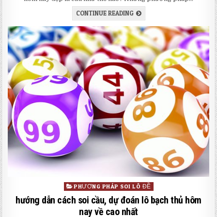
CẦU
ĐỀ
HÔM
KINH
CONTINUE READING
NAY
NGHIỆM
MIỀN
SOI
BẮC
CẦU
CHÍNH
ĐỀ
XÁC
HÔM
100
NAY
MIỀN
BẮC
CHÍNH
XÁC
100
Posted
PHƯƠNG PHÁP SOI LÔ ĐỀ
in
hướng dẫn cách soi cầu, dự đoán lô bạch thủ hôm
nay về cao nhất