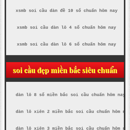
xsmb soi cầu dàn đề 10 số chuẩn hôm nay
xsmb soi cầu dàn lô 4 số chuẩn hôm nay
xsmb soi cầu dàn lô 6 số chuẩn hôm nay
soi cầu đẹp miền bắc siêu chuẩn
dàn lô 8 số miền bắc soi cầu chuẩn hôm nay
dàn lô xiên 2 miền bắc soi cầu chuẩn hôm na
dàn lô xiên 3 miền bắc soi cầu chuẩn hôm na