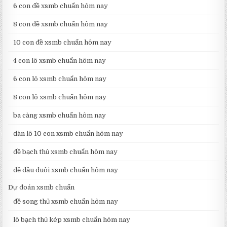
6 con đề xsmb chuẩn hôm nay
8 con đề xsmb chuẩn hôm nay
10 con đề xsmb chuẩn hôm nay
4 con lô xsmb chuẩn hôm nay
6 con lô xsmb chuẩn hôm nay
8 con lô xsmb chuẩn hôm nay
ba càng xsmb chuẩn hôm nay
dàn lô 10 con xsmb chuẩn hôm nay
đề bạch thủ xsmb chuẩn hôm nay
đề đầu đuôi xsmb chuẩn hôm nay
Dự đoán xsmb chuẩn
đề song thủ xsmb chuẩn hôm nay
lô bạch thủ kép xsmb chuẩn hôm nay