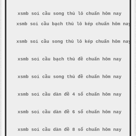
xsmb soi cầu song thủ lô chuẩn hôm nay
xsmb soi cầu bạch thủ lô kép chuẩn hôm nay
xsmb soi cầu song thủ lô kép chuẩn hôm nay
xsmb soi cầu bạch thủ đề chuẩn hôm nay
xsmb soi cầu song thủ đề chuẩn hôm nay
xsmb soi cầu dàn đề 4 số chuẩn hôm nay
xsmb soi cầu dàn đề 6 số chuẩn hôm nay
xsmb soi cầu dàn đề 8 số chuẩn hôm nay