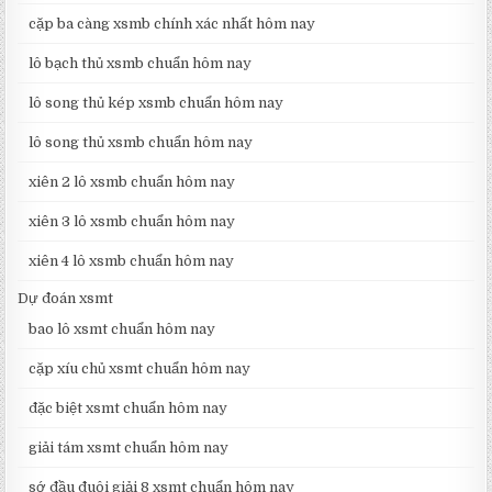
cặp ba càng xsmb chính xác nhất hôm nay
lô bạch thủ xsmb chuẩn hôm nay
lô song thủ kép xsmb chuẩn hôm nay
lô song thủ xsmb chuẩn hôm nay
xiên 2 lô xsmb chuẩn hôm nay
xiên 3 lô xsmb chuẩn hôm nay
xiên 4 lô xsmb chuẩn hôm nay
Dự đoán xsmt
bao lô xsmt chuẩn hôm nay
cặp xíu chủ xsmt chuẩn hôm nay
đặc biệt xsmt chuẩn hôm nay
giải tám xsmt chuẩn hôm nay
sớ đầu đuôi giải 8 xsmt chuẩn hôm nay