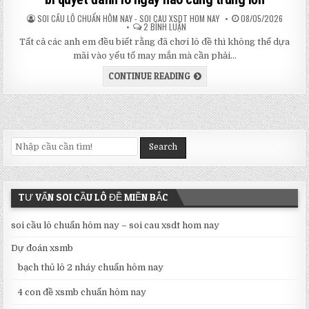
AUTHOR:
PUBLISHED
SOI CẦU LÔ CHUẨN HÔM NAY - SOI CAU XSDT HOM NAY
08/05/2026
Ở
DATE:
2 BÌNH LUẬN
BÍ
Tất cả các anh em đều biết rằng đã chơi lô đề thì không thể dựa
QUYẾT
ĐÁNH
mãi vào yếu tố may mắn mà cần phải…
LÔ
NGÀY
NÀO
BÍ
CONTINUE READING
CŨNG
QUYẾT
TRÚNG
ĐÁNH
LỚN
LÔ
NGÀY
NÀO
CŨNG
TRÚNG
LỚN
Search
TƯ VẤN SOI CẦU LÔ ĐỀ MIỀN BẮC
soi cầu lô chuẩn hôm nay – soi cau xsdt hom nay
Dự đoán xsmb
bạch thủ lô 2 nháy chuẩn hôm nay
4 con đề xsmb chuẩn hôm nay