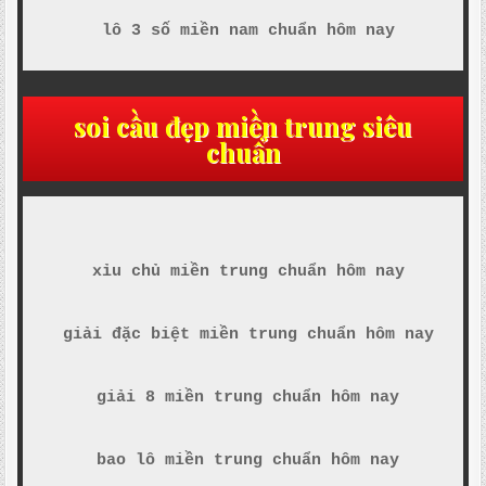
lô 3 số miền nam chuẩn hôm nay
soi cầu đẹp miền trung siêu
chuẩn
xỉu chủ miền trung chuẩn hôm nay
giải đặc biệt miền trung chuẩn hôm nay
giải 8 miền trung chuẩn hôm nay
bao lô miền trung chuẩn hôm nay