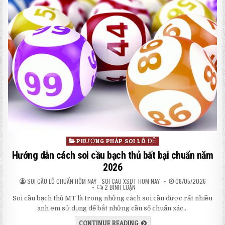
NĂM
2026
Posted
PHƯƠNG PHÁP SOI LÔ ĐỀ
in
Hướng dẫn cách soi cầu bạch thủ bất bại chuẩn năm
2026
AUTHOR:
PUBLISHED
SOI CẦU LÔ CHUẨN HÔM NAY - SOI CAU XSDT HOM NAY
08/05/2026
Ở
DATE:
2 BÌNH LUẬN
HƯỚNG
Soi cầu bạch thủ MT là trong những cách soi cầu được rất nhiều
DẪN
CÁCH
anh em sử dụng để bắt những cầu số chuẩn xác…
SOI
CẦU
BẠCH
HƯỚNG
CONTINUE READING