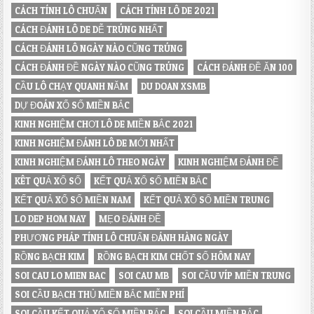
CÁCH TÍNH LÔ CHUẨN
CÁCH TÍNH LÔ DE 2021
CÁCH ĐÁNH LÔ DE DỄ TRÚNG NHẤT
CÁCH ĐÁNH LÔ NGÀY NÀO CŨNG TRÚNG
CÁCH ĐÁNH ĐỀ NGÀY NÀO CŨNG TRÚNG
CÁCH ĐÁNH ĐỀ ĂN 100
CẦU LÔ CHẠY QUANH NĂM
DU DOAN XSMB
DỰ ĐOÁN XỔ SỐ MIỀN BẮC
KINH NGHIỆM CHƠI LÔ DE MIỀN BẮC 2021
KINH NGHIỆM ĐÁNH LÔ DE MỚI NHẤT
KINH NGHIỆM ĐÁNH LÔ THEO NGÀY
KINH NGHIỆM ĐÁNH ĐỀ
KÊT QUẢ XỔ SỐ
KẾT QUẢ XỔ SỐ MIỀN BẮC
KẾT QUẢ XỔ SỐ MIỀN NAM
KẾT QUẢ XỔ SỐ MIỀN TRUNG
LO DEP HOM NAY
MẸO ĐÁNH ĐỀ
PHƯƠNG PHÁP TÍNH LÔ CHUẨN ĐÁNH HÀNG NGÀY
RỒNG BẠCH KIM
RỒNG BẠCH KIM CHỐT SỐ HÔM NAY
SOI CAU LO MIEN BAC
SOI CAU MB
SOI CẦU VÍP MIỀN TRUNG
SOI CẦU BẠCH THỦ MIỀN BẮC MIỄN PHÍ
SOI CẦU KẾT QUẢ XỔ SỐ MIỀN BẮC
SOI CẦU MIỀN BẮC