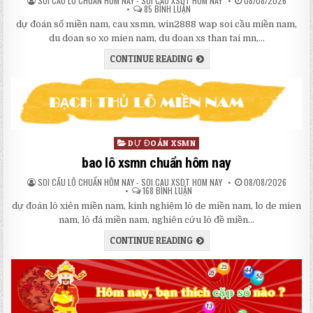
SOI CẦU LÔ CHUẨN HÔM NAY - SOI CAU XSDT HOM NAY
08/08/2026
Ở
DATE:
85 BÌNH LUẬN
CẶP
dự đoán số miền nam, cau xsmn, win2888 wap soi cầu miền nam,
XÍU
CHỦ
du doan so xo mien nam, du doan xs than tai mn,…
XSMN
CHUẨN
HÔM
CẶP
CONTINUE READING
NAY
XÍU
CHỦ
XSMN
CHUẨN
HÔM
NAY
Posted
DỰ ĐOÁN XSMN
in
bao lô xsmn chuẩn hôm nay
AUTHOR:
PUBLISHED
SOI CẦU LÔ CHUẨN HÔM NAY - SOI CAU XSDT HOM NAY
08/08/2026
Ở
DATE:
168 BÌNH LUẬN
BAO
dự đoán lô xiên miền nam, kinh nghiệm lô de miền nam, lo de mien
LÔ
XSMN
nam, lô đá miền nam, nghiên cứu lô đề miền…
CHUẨN
HÔM
NAY
BAO
CONTINUE READING
LÔ
XSMN
CHUẨN
HÔM
NAY