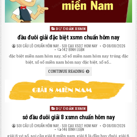
Posted
DỰ ĐOÁN XSMN
in
đầu đuôi giải đặc biệt xsmn chuẩn hôm nay
AUTHOR:
PUBLISHED
SOI CẦU LÔ CHUẨN HÔM NAY - SOI CAU XSDT HOM NAY
08/08/2026
Ở
DATE:
142 BÌNH LUẬN
ĐẦU
đặc biệt miền nam hôm nay, xổ số miền nam hôm nay trúng đặc
ĐUÔI
GIẢI
biệt, xổ số miền nam hôm nay đặc biệt, xổ số…
ĐẶC
BIỆT
XSMN
ĐẦU
CONTINUE READING
CHUẨN
ĐUÔI
HÔM
GIẢI
NAY
ĐẶC
BIỆT
XSMN
CHUẨN
HÔM
NAY
Posted
DỰ ĐOÁN XSMN
in
sớ đầu đuôi giải 8 xsmn chuẩn hôm nay
AUTHOR:
PUBLISHED
SOI CẦU LÔ CHUẨN HÔM NAY - SOI CAU XSDT HOM NAY
08/08/2026
Ở
DATE:
146 BÌNH LUẬN
SỚ
giải 8 vé số, soi cầu giải 8 miền nam, giải 8 là đầu hay đuôi, giải 8,
ĐẦU