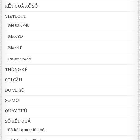
KẾT QUẢ XỔ SỐ
VIETLOTT
Mega 6×45
Max 3D
Max 4D
Power 6/55
THỐNG KÊ
SOI CẦU
DÒ VÉ SỐ
SỔ MƠ
QUAY THỬ
SỐ KẾT QUẢ
Số kết quả miền bắc