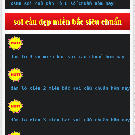
xsmb soi cầu dàn lô 6 số chuẩn hôm nay
soi cầu đẹp miền bắc siêu chuẩn
dàn lô 8 số miền bắc soi cầu chuẩn hôm nay
dàn lô xiên 2 miền bắc soi cầu chuẩn hôm nay
dàn lô xiên 3 miền bắc soi cầu chuẩn hôm nay