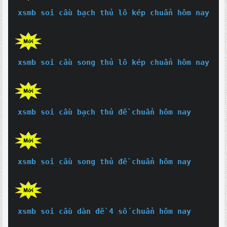
xsmb soi cầu bạch thủ lô kép chuẩn hôm nay
xsmb soi cầu song thủ lô kép chuẩn hôm nay
xsmb soi cầu bạch thủ đề chuẩn hôm nay
xsmb soi cầu song thủ đề chuẩn hôm nay
xsmb soi cầu dàn đề 4 số chuẩn hôm nay