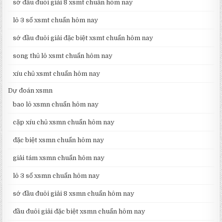
sớ đầu đuôi giải 8 xsmt chuẩn hôm nay
lô 3 số xsmt chuẩn hôm nay
sớ đầu đuôi giải đặc biệt xsmt chuẩn hôm nay
song thủ lô xsmt chuẩn hôm nay
xíu chủ xsmt chuẩn hôm nay
Dự đoán xsmn
bao lô xsmn chuẩn hôm nay
cặp xíu chủ xsmn chuẩn hôm nay
đặc biệt xsmn chuẩn hôm nay
giải tám xsmn chuẩn hôm nay
lô 3 số xsmn chuẩn hôm nay
sớ đầu đuôi giải 8 xsmn chuẩn hôm nay
đầu đuôi giải đặc biệt xsmn chuẩn hôm nay