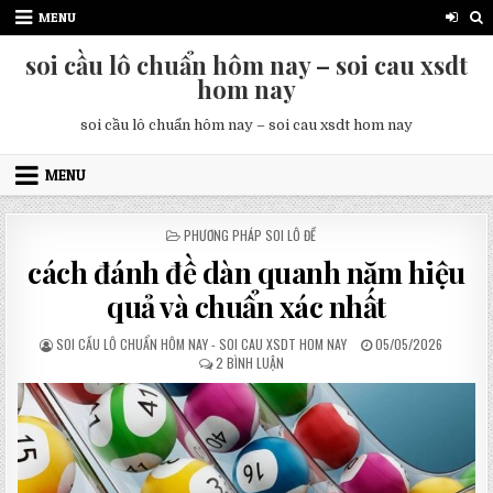
Skip
MENU
to
content
soi cầu lô chuẩn hôm nay – soi cau xsdt
hom nay
soi cầu lô chuẩn hôm nay – soi cau xsdt hom nay
MENU
POSTED
PHƯƠNG PHÁP SOI LÔ ĐỀ
IN
cách đánh đề dàn quanh năm hiệu
quả và chuẩn xác nhất
AUTHOR:
PUBLISHED
SOI CẦU LÔ CHUẨN HÔM NAY - SOI CAU XSDT HOM NAY
05/05/2026
Ở
DATE:
2 BÌNH LUẬN
CÁCH
ĐÁNH
ĐỀ
DÀN
QUANH
NĂM
HIỆU