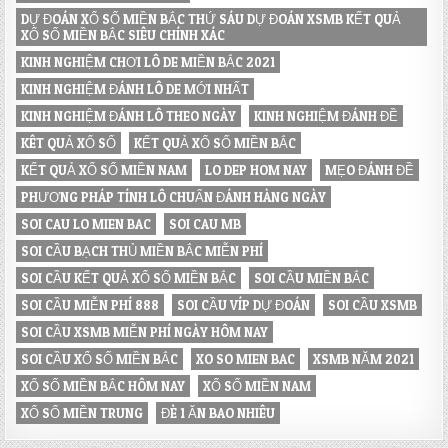
DỰ ĐOÁN XỔ SỐ MIỀN BẮC THỨ SÁU DỰ ĐOÁN XSMB KẾT QUẢ
XỔ SỐ MIỀN BẮC SIÊU CHÍNH XÁC
KINH NGHIỆM CHƠI LÔ DE MIỀN BẮC 2021
KINH NGHIỆM ĐÁNH LÔ DE MỚI NHẤT
KINH NGHIỆM ĐÁNH LÔ THEO NGÀY
KINH NGHIỆM ĐÁNH ĐỀ
KÊT QUẢ XỔ SỐ
KẾT QUẢ XỔ SỐ MIỀN BẮC
KẾT QUẢ XỔ SỐ MIỀN NAM
LO DEP HOM NAY
MẸO ĐÁNH ĐỀ
PHƯƠNG PHÁP TÍNH LÔ CHUẨN ĐÁNH HÀNG NGÀY
SOI CAU LO MIEN BAC
SOI CAU MB
SOI CẦU BẠCH THỦ MIỀN BẮC MIỄN PHÍ
SOI CẦU KẾT QUẢ XỔ SỐ MIỀN BẮC
SOI CẦU MIỀN BẮC
SOI CẦU MIỄN PHÍ 888
SOI CẦU VÍP DỰ ĐOÁN
SOI CẦU XSMB
SOI CẦU XSMB MIỄN PHÍ NGÀY HÔM NAY
SOI CẦU XỔ SỐ MIỀN BẮC
XO SO MIEN BAC
XSMB NĂM 2021
XỔ SỐ MIỀN BẮC HÔM NAY
XỔ SỐ MIỀN NAM
XỔ SỐ MIỀN TRUNG
ĐÈ 1 ĂN BAO NHIÊU