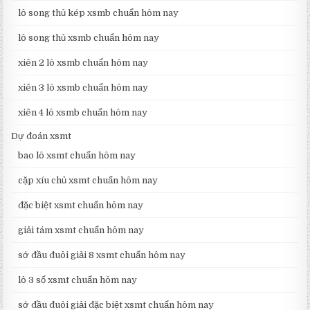
lô song thủ kép xsmb chuẩn hôm nay
lô song thủ xsmb chuẩn hôm nay
xiên 2 lô xsmb chuẩn hôm nay
xiên 3 lô xsmb chuẩn hôm nay
xiên 4 lô xsmb chuẩn hôm nay
Dự đoán xsmt
bao lô xsmt chuẩn hôm nay
cặp xíu chủ xsmt chuẩn hôm nay
đặc biệt xsmt chuẩn hôm nay
giải tám xsmt chuẩn hôm nay
sớ đầu đuôi giải 8 xsmt chuẩn hôm nay
lô 3 số xsmt chuẩn hôm nay
sớ đầu đuôi giải đặc biệt xsmt chuẩn hôm nay