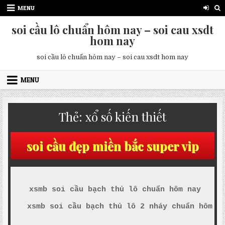
Skip
MENU
to
content
soi cầu lô chuẩn hôm nay – soi cau xsdt
hom nay
soi cầu lô chuẩn hôm nay – soi cau xsdt hom nay
MENU
Thẻ:
xổ số kiến thiết
soi cầu đẹp miền bắc super vip
xsmb soi cầu bạch thủ lô chuẩn hôm nay
xsmb soi cầu bạch thủ lô 2 nháy chuẩn hôm n