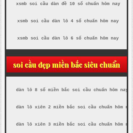
xsmb soi cầu dàn đề 10 số chuẩn hôm nay
xsmb soi cầu dàn lô 4 số chuẩn hôm nay
xsmb soi cầu dàn lô 6 số chuẩn hôm nay
soi cầu đẹp miền bắc siêu chuẩn
dàn lô 8 số miền bắc soi cầu chuẩn hôm nay
dàn lô xiên 2 miền bắc soi cầu chuẩn hôm na
dàn lô xiên 3 miền bắc soi cầu chuẩn hôm na