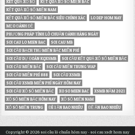
KÊT QUẢ XỔ SỐ
KẾT QUẢ XỔ SỐ MIỀN BẮC
KẾT QUẢ XỔ SỐ MIỀN NAM
KẾT QUẢ XỔ SỐ MIỀN BẮC SIÊU CHÍNH XÁC
LO DEP HOM NAY
MẸO ĐÁNH ĐỀ
PHƯƠNG PHÁP TÍNH LÔ CHUẨN ĐÁNH HÀNG NGÀY
SOI CAU LO MIEN BAC
SOI CAU MB
SOI CẦU BẠCH THỦ MIỀN BẮC MIỄN PHÍ
SOI CẦU DỰ ĐOÁN KQXSMB
SOI CẦU KẾT QUẢ XỔ SỐ MIỀN BẮC
SOI CẦU MIỀN BẮC
SOI CẦU MIỀN TRUNG WAP
SOI CẦU MIỄN PHÍ 888
SOI CẦU XSMB
SOI CẦU XSMB MIỄN PHÍ NGÀY HÔM NAY
SOI CẦU XỔ SỐ MIỀN BẮC
XO SO MIEN BAC
XSMB NĂM 2021
XỔ SỐ MIỀN BẮC HÔM NAY
XỔ SỐ MIỀN NAM
XỔ SỐ MIỀN TRUNG
ĐÈ 1 ĂN BAO NHIÊU
ĐỀ ĂN BAO NHIÊU
Copyright © 2026 soi cầu lô chuẩn hôm nay - soi cau xsdt hom nay