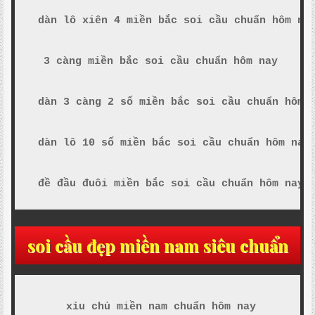
dàn lô xiên 4 miền bắc soi cầu chuẩn hôm na
3 càng miền bắc soi cầu chuẩn hôm nay
dàn 3 càng 2 số miền bắc soi cầu chuẩn hôm 
dàn lô 10 số miền bắc soi cầu chuẩn hôm nay
đề đầu đuôi miền bắc soi cầu chuẩn hôm nay
soi cầu đẹp miền nam siêu chuẩn
xỉu chủ miền nam chuẩn hôm nay