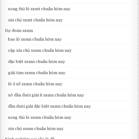
song thủ lô xsmt chuẩn hôm nay
xíu chủ xsmt chuẩn hôm nay
Dự đoán xsmn
bao lô xsmn chuẩn hôm nay
cặp xíu chủ xsmn chuẩn hôm nay
đặc biệt xsmn chuẩn hôm nay
giải tám xsmn chuẩn hôm nay
lô 3 số xsmn chuẩn hôm nay
sớ đầu đuôi giải 8 xsmn chuẩn hôm nay
đầu đuôi giải đặc biệt xsmn chuẩn hôm nay
song thủ lô xsmn chuẩn hôm nay
xíu chủ xsmn chuẩn hôm nay