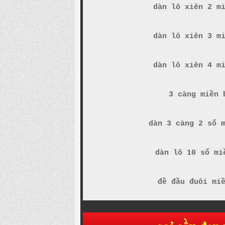
dàn lô xiên 2 m
dàn lô xiên 3 m
dàn lô xiên 4 m
3 càng miền 
dàn 3 càng 2 số 
dàn lô 10 số mi
đề đầu đuôi mi