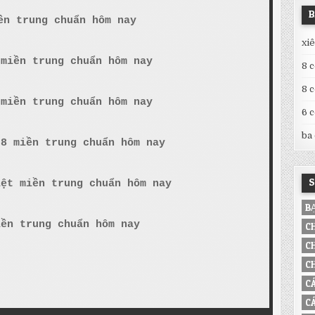
B
ền trung chuẩn hôm nay
xi
 miền trung chuẩn hôm nay
8 
8 
 miền trung chuẩn hôm nay
6 
ba
 8 miền trung chuẩn hôm nay
S
iệt miền trung chuẩn hôm nay
B
ền trung chuẩn hôm nay

C
C
C
C
C