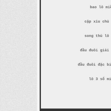
bao lô mi
cặp xỉu chủ
song thủ lô
đầu đuôi giải
đầu đuôi đặc b
lô 3 số mi