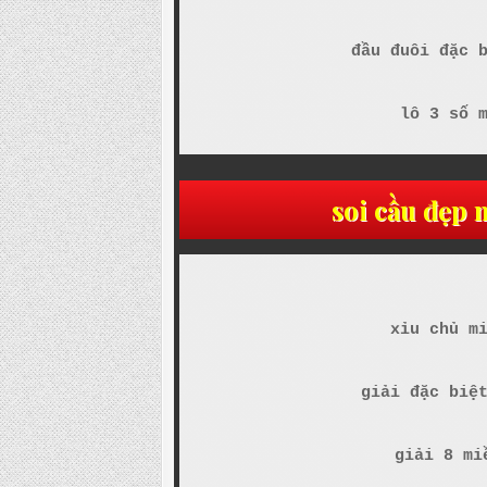
đầu đuôi đặc 
lô 3 số 
soi cầu đẹp 
xỉu chủ m
giải đặc biệ
giải 8 mi