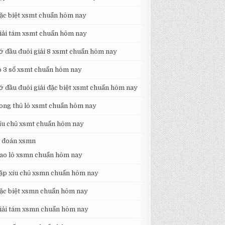
ặc biệt xsmt chuẩn hôm nay
iải tám xsmt chuẩn hôm nay
ớ đầu đuôi giải 8 xsmt chuẩn hôm nay
ô 3 số xsmt chuẩn hôm nay
ớ đầu đuôi giải đặc biệt xsmt chuẩn hôm nay
ong thủ lô xsmt chuẩn hôm nay
íu chủ xsmt chuẩn hôm nay
 đoán xsmn
ao lô xsmn chuẩn hôm nay
ặp xíu chủ xsmn chuẩn hôm nay
ặc biệt xsmn chuẩn hôm nay
iải tám xsmn chuẩn hôm nay