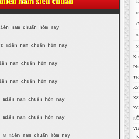
 miền nam siêu chuẩn
l
s
đ
miền nam chuẩn hôm nay
s
ệt miền nam chuẩn hôm nay
x
Ki
iền nam chuẩn hôm nay
Ph
TR
iền nam chuẩn hôm nay
X
X
ủ miền nam chuẩn hôm nay
X
ô miền nam chuẩn hôm nay
KẾ
VI
i 8 miền nam chuẩn hôm nay
M