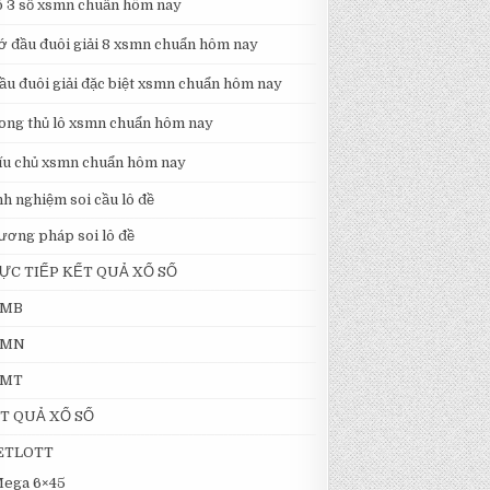
ô 3 số xsmn chuẩn hôm nay
ớ đầu đuôi giải 8 xsmn chuẩn hôm nay
ầu đuôi giải đặc biệt xsmn chuẩn hôm nay
ong thủ lô xsmn chuẩn hôm nay
íu chủ xsmn chuẩn hôm nay
nh nghiệm soi cầu lô đề
ương pháp soi lô đề
ỰC TIẾP KẾT QUẢ XỔ SỐ
SMB
SMN
SMT
T QUẢ XỔ SỐ
ETLOTT
ega 6×45