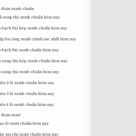
 đoán xsmb chuẩn
ề song thủ xsmb chuẩn hôm nay
ô bạch thủ kép xsmb chuẩn hôm nay
ặp ba càng xsmb chính xác nhất hôm nay
ô bạch thủ xsmb chuẩn hôm nay
ô song thủ kép xsmb chuẩn hôm nay
ô song thủ xsmb chuẩn hôm nay
iên 2 lô xsmb chuẩn hôm nay
iên 3 lô xsmb chuẩn hôm nay
iên 4 lô xsmb chuẩn hôm nay
 đoán xsmt
ao lô xsmt chuẩn hôm nay
ặp xíu chủ xsmt chuẩn hôm nay