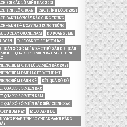
ÁCH SOI CẦU LÔ MIỀN BẮC 2021
ÁCH TÍNH LÔ CHUẨN
CÁCH TÍNH LÔ DE 2021
ÁCH ĐÁNH LÔ NGÀY NÀO CŨNG TRÚNG
ÁCH ĐÁNH ĐỀ NGÀY NÀO CŨNG TRÚNG
ẦU LÔ CHẠY QUANH NĂM
DU DOAN XSMB
Ự ĐOÁN
DỰ ĐOÁN XỔ SỐ MIỀN BẮC
Ự ĐOÁN XỔ SỐ MIỀN BẮC THỨ SÁU DỰ ĐOÁN
SMB KẾT QUẢ XỔ SỐ MIỀN BẮC SIÊU CHÍNH
ÁC
INH NGHIỆM CHƠI LÔ DE MIỀN BẮC 2021
INH NGHIỆM ĐÁNH LÔ DE MỚI NHẤT
INH NGHIỆM ĐÁNH ĐỀ
KÊT QUẢ XỔ SỐ
ẾT QUẢ XỔ SỐ MIỀN BẮC
ẾT QUẢ XỔ SỐ MIỀN NAM
ẾT QUẢ XỔ SỐ MIỀN BẮC SIÊU CHÍNH XÁC
O DEP HOM NAY
MẸO ĐÁNH ĐỀ
HƯƠNG PHÁP TÍNH LÔ CHUẨN ĐÁNH HÀNG
GÀY