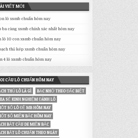
ÀI VIẾT MỚI
con lô xsmb chuẩn hôm nay
p ba càng xsmb chính xác nhất hôm nay
n lô 10 con xsmb chuẩn hôm nay
 bạch thủ kép xsmb chuẩn hôm nay
ên 4 lô xsmb chuẩn hôm nay
OI CẦU LÔ CHUẨN HÔM NAY
ẠCH THỦ LÔ LÀ GÌ
BẠC NHỚ THEO ĐẶC BIỆT
HIA SẺ KINH NGHIỆM ĐÁNH LÔ
HỐT SỐ LÔ ĐỀ MB HÔM NAY
HỐT SỐ MIỀN BẮC HÔM NAY
ÁCH BẮT CẦU DE MIỀN BẮC
ÁCH BẮT LÔ CHUẨN THEO NGÀY