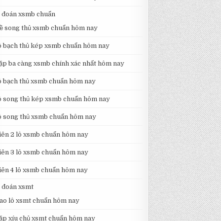
 đoán xsmb chuẩn
ề song thủ xsmb chuẩn hôm nay
ô bạch thủ kép xsmb chuẩn hôm nay
ặp ba càng xsmb chính xác nhất hôm nay
ô bạch thủ xsmb chuẩn hôm nay
ô song thủ kép xsmb chuẩn hôm nay
ô song thủ xsmb chuẩn hôm nay
iên 2 lô xsmb chuẩn hôm nay
iên 3 lô xsmb chuẩn hôm nay
iên 4 lô xsmb chuẩn hôm nay
 đoán xsmt
ao lô xsmt chuẩn hôm nay
ặp xíu chủ xsmt chuẩn hôm nay