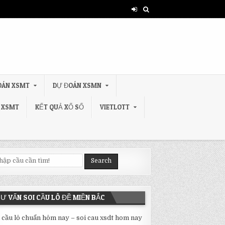
OÁN XSMT
DỰ ĐOÁN XSMN
XSMT
KẾT QUẢ XỔ SỐ
VIETLOTT
Search
Ư VẤN SOI CẦU LÔ ĐỀ MIỀN BẮC
i cầu lô chuẩn hôm nay – soi cau xsdt hom nay