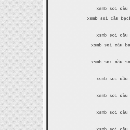
xsmb soi cầu
xsmb soi cầu bạc
xsmb soi cầu
xsmb soi cầu b
xsmb soi cầu s
xsmb soi cầu
xsmb soi cầu
xsmb soi cầu
xsmb soi cầu