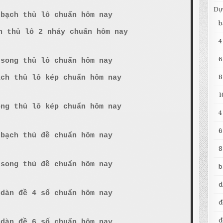
Dự
 bạch thủ lô chuẩn hôm nay
b
h thủ lô 2 nháy chuẩn hôm nay
4
6
 song thủ lô chuẩn hôm nay
8
ạch thủ lô kép chuẩn hôm nay
1
ong thủ lô kép chuẩn hôm nay
4
6
 bạch thủ đề chuẩn hôm nay
8
 song thủ đề chuẩn hôm nay
b
d
 dàn đề 4 số chuẩn hôm nay
đ
đ
 dàn đề 6 số chuẩn hôm nay