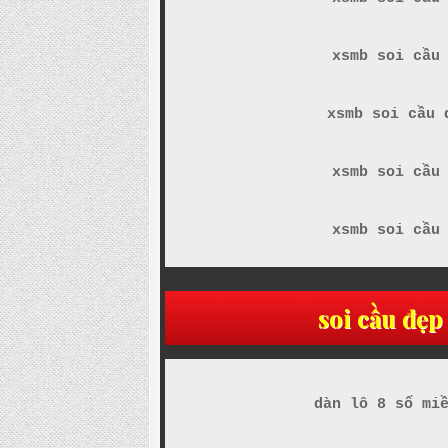
xsmb soi cầu
xsmb soi cầu 
xsmb soi cầu
xsmb soi cầu
soi cầu đẹp
dàn lô 8 số mi