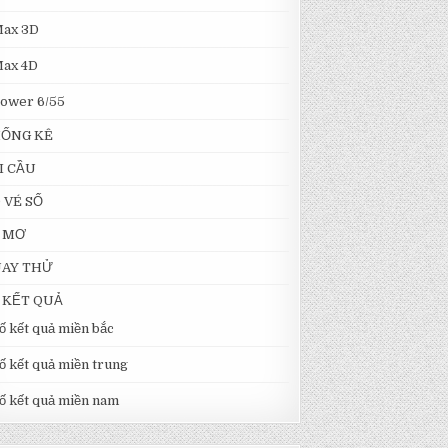
ax 3D
ax 4D
ower 6/55
ỐNG KÊ
I CẦU
 VÉ SỐ
 MƠ
AY THỬ
 KẾT QUẢ
ố kết quả miền bắc
ố kết quả miền trung
ố kết quả miền nam