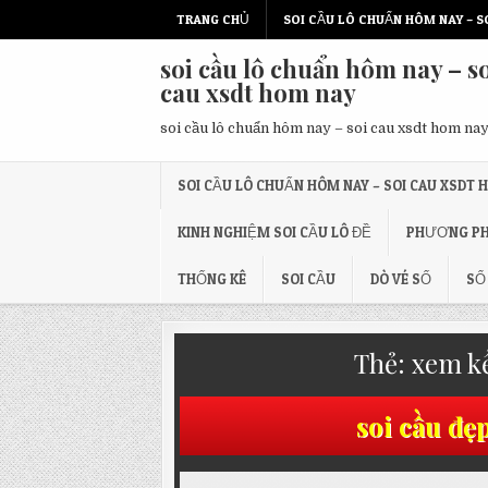
Skip
TRANG CHỦ
SOI CẦU LÔ CHUẨN HÔM NAY – S
to
content
soi cầu lô chuẩn hôm nay – s
cau xsdt hom nay
soi cầu lô chuẩn hôm nay – soi cau xsdt hom na
SOI CẦU LÔ CHUẨN HÔM NAY – SOI CAU XSDT 
KINH NGHIỆM SOI CẦU LÔ ĐỀ
PHƯƠNG PHÁ
THỐNG KÊ
SOI CẦU
DÒ VÉ SỐ
SỔ
Thẻ:
xem kế
soi cầu đẹ