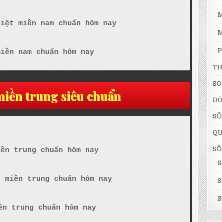
M
biệt miền nam chuẩn hôm nay
M
P
miền nam chuẩn hôm nay
TH
SO
miền trung siêu chuẩn
DÒ
SỔ
QU
SỐ
iền trung chuẩn hôm nay
S
t miền trung chuẩn hôm nay
S
S
ền trung chuẩn hôm nay