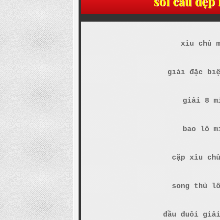
soi cầu đẹp
xỉu chủ 
giải đặc bi
giải 8 m
bao lô m
cặp xỉu ch
song thủ l
đầu đuôi giả