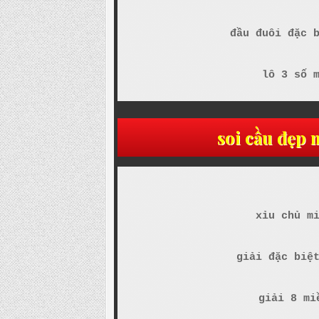
đầu đuôi đặc 
lô 3 số 
soi cầu đẹp 
xỉu chủ m
giải đặc biệ
giải 8 mi