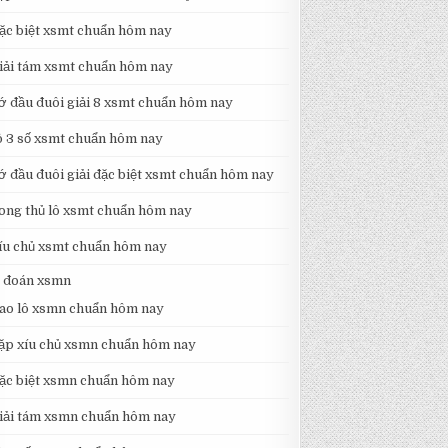
ặc biệt xsmt chuẩn hôm nay
iải tám xsmt chuẩn hôm nay
ớ đầu đuôi giải 8 xsmt chuẩn hôm nay
ô 3 số xsmt chuẩn hôm nay
ớ đầu đuôi giải đặc biệt xsmt chuẩn hôm nay
ong thủ lô xsmt chuẩn hôm nay
íu chủ xsmt chuẩn hôm nay
 đoán xsmn
ao lô xsmn chuẩn hôm nay
ặp xíu chủ xsmn chuẩn hôm nay
ặc biệt xsmn chuẩn hôm nay
iải tám xsmn chuẩn hôm nay