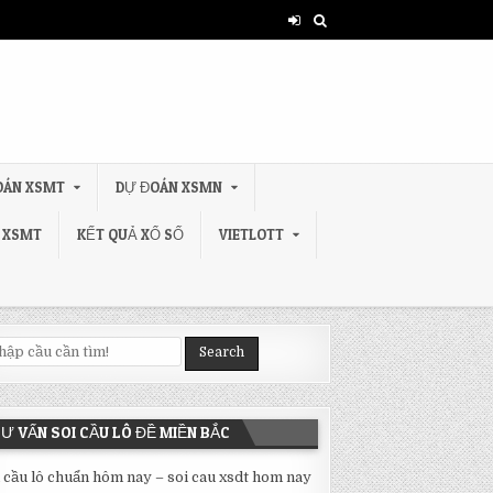
OÁN XSMT
DỰ ĐOÁN XSMN
XSMT
KẾT QUẢ XỔ SỐ
VIETLOTT
Search
Ư VẤN SOI CẦU LÔ ĐỀ MIỀN BẮC
i cầu lô chuẩn hôm nay – soi cau xsdt hom nay