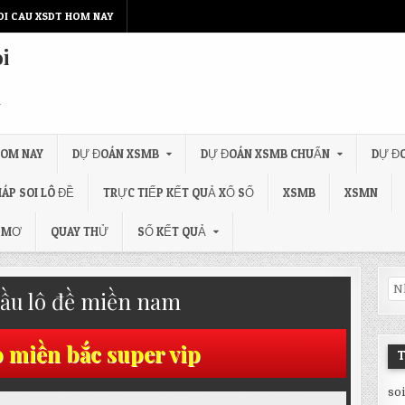
OI CAU XSDT HOM NAY
oi
y
HOM NAY
DỰ ĐOÁN XSMB
DỰ ĐOÁN XSMB CHUẨN
DỰ Đ
P SOI LÔ ĐỀ
TRỰC TIẾP KẾT QUẢ XỔ SỐ
XSMB
XSMN
 MƠ
QUAY THỬ
SỐ KẾT QUẢ
cầu lô đề miền nam
p miền bắc super vip
T
so