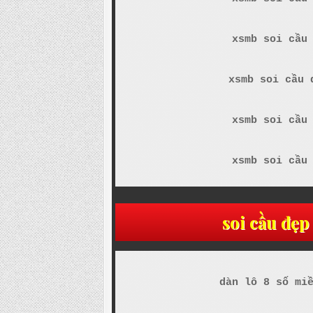
xsmb soi cầu
xsmb soi cầu 
xsmb soi cầu
xsmb soi cầu
soi cầu đẹp
dàn lô 8 số mi