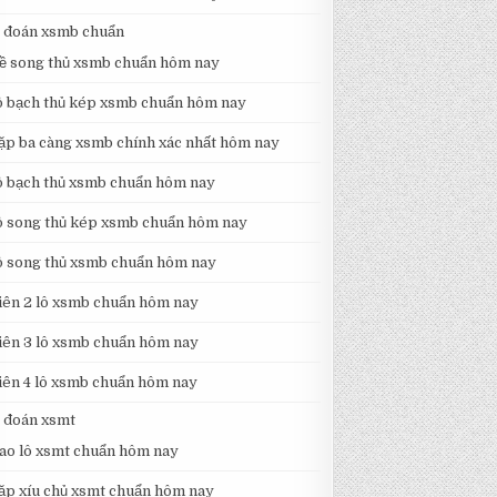
 đoán xsmb chuẩn
ề song thủ xsmb chuẩn hôm nay
ô bạch thủ kép xsmb chuẩn hôm nay
ặp ba càng xsmb chính xác nhất hôm nay
ô bạch thủ xsmb chuẩn hôm nay
ô song thủ kép xsmb chuẩn hôm nay
ô song thủ xsmb chuẩn hôm nay
iên 2 lô xsmb chuẩn hôm nay
iên 3 lô xsmb chuẩn hôm nay
iên 4 lô xsmb chuẩn hôm nay
 đoán xsmt
ao lô xsmt chuẩn hôm nay
ặp xíu chủ xsmt chuẩn hôm nay