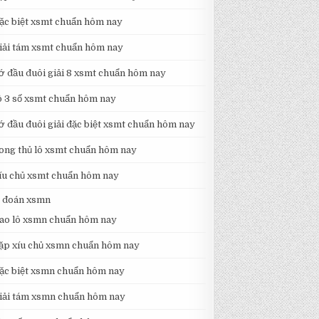
ặc biệt xsmt chuẩn hôm nay
iải tám xsmt chuẩn hôm nay
ớ đầu đuôi giải 8 xsmt chuẩn hôm nay
ô 3 số xsmt chuẩn hôm nay
ớ đầu đuôi giải đặc biệt xsmt chuẩn hôm nay
ong thủ lô xsmt chuẩn hôm nay
íu chủ xsmt chuẩn hôm nay
 đoán xsmn
ao lô xsmn chuẩn hôm nay
ặp xíu chủ xsmn chuẩn hôm nay
ặc biệt xsmn chuẩn hôm nay
iải tám xsmn chuẩn hôm nay