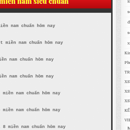
 miền nam siêu chuẩn
l
s
đ
miền nam chuẩn hôm nay
s
ệt miền nam chuẩn hôm nay
x
Ki
iền nam chuẩn hôm nay
Ph
TR
iền nam chuẩn hôm nay
X
X
ủ miền nam chuẩn hôm nay
X
ô miền nam chuẩn hôm nay
KẾ
VI
i 8 miền nam chuẩn hôm nay
M