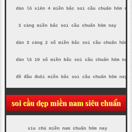
dàn lô xiên 4 miền bắc soi cầu chuẩn hôm na
3 càng miền bắc soi cầu chuẩn hôm nay
dàn 3 càng 2 số miền bắc soi cầu chuẩn hôm 
dàn lô 10 số miền bắc soi cầu chuẩn hôm nay
đề đầu đuôi miền bắc soi cầu chuẩn hôm nay
soi cầu đẹp miền nam siêu chuẩn
xỉu chủ miền nam chuẩn hôm nay