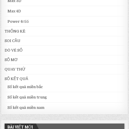
Max 3D
Max 4D
Power 6/55
THỐNG KÊ
SOI CẦU
DÒ VÉ SỐ
SỔ MƠ
QUAY THỬ
SỐ KẾT QUẢ
Số kết quả miền bắc
Số kết quả miền trung
Số kết quả miền nam
BÀI VIẾT MỚI