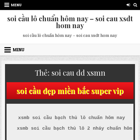
Skip
MENU
to
content
soi cầu lô chuẩn hôm nay – soi cau xsdt
hom nay
soi cầu lô chuẩn hôm nay – soi cau xsdt hom nay
MENU
Thẻ:
soi cau dd xsmn
soi cầu đẹp miền bắc super vip
xsmb soi cầu bạch thủ lô chuẩn hôm nay
xsmb soi cầu bạch thủ lô 2 nháy chuẩn hôm n