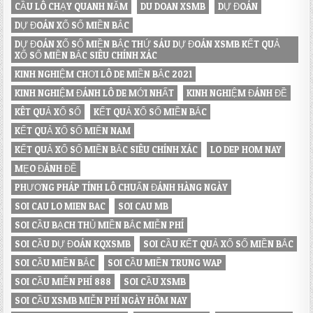
CẦU LÔ CHẠY QUANH NĂM
DU DOAN XSMB
DỰ ĐOÁN
DỰ ĐOÁN XỔ SỐ MIỀN BẮC
DỰ ĐOÁN XỔ SỐ MIỀN BẮC THỨ SÁU DỰ ĐOÁN XSMB KẾT QUẢ
XỔ SỐ MIỀN BẮC SIÊU CHÍNH XÁC
KINH NGHIỆM CHƠI LÔ DE MIỀN BẮC 2021
KINH NGHIỆM ĐÁNH LÔ DE MỚI NHẤT
KINH NGHIỆM ĐÁNH ĐỀ
KÊT QUẢ XỔ SỐ
KẾT QUẢ XỔ SỐ MIỀN BẮC
KẾT QUẢ XỔ SỐ MIỀN NAM
KẾT QUẢ XỔ SỐ MIỀN BẮC SIÊU CHÍNH XÁC
LO DEP HOM NAY
MẸO ĐÁNH ĐỀ
PHƯƠNG PHÁP TÍNH LÔ CHUẨN ĐÁNH HÀNG NGÀY
SOI CAU LO MIEN BAC
SOI CAU MB
SOI CẦU BẠCH THỦ MIỀN BẮC MIỄN PHÍ
SOI CẦU DỰ ĐOÁN KQXSMB
SOI CẦU KẾT QUẢ XỔ SỐ MIỀN BẮC
SOI CẦU MIỀN BẮC
SOI CẦU MIỀN TRUNG WAP
SOI CẦU MIỄN PHÍ 888
SOI CẦU XSMB
SOI CẦU XSMB MIỄN PHÍ NGÀY HÔM NAY