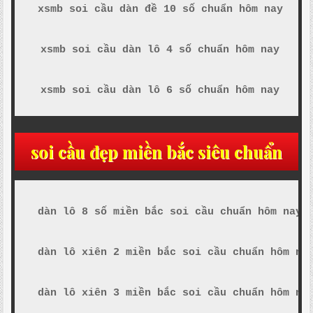
xsmb soi cầu dàn đề 10 số chuẩn hôm nay
xsmb soi cầu dàn lô 4 số chuẩn hôm nay
xsmb soi cầu dàn lô 6 số chuẩn hôm nay
soi cầu đẹp miền bắc siêu chuẩn
dàn lô 8 số miền bắc soi cầu chuẩn hôm nay
dàn lô xiên 2 miền bắc soi cầu chuẩn hôm na
dàn lô xiên 3 miền bắc soi cầu chuẩn hôm na