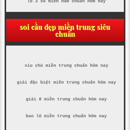
lô 3 số miền nam chuẩn hôm nay
soi cầu đẹp miền trung siêu
chuẩn
xỉu chủ miền trung chuẩn hôm nay
giải đặc biệt miền trung chuẩn hôm nay
giải 8 miền trung chuẩn hôm nay
bao lô miền trung chuẩn hôm nay