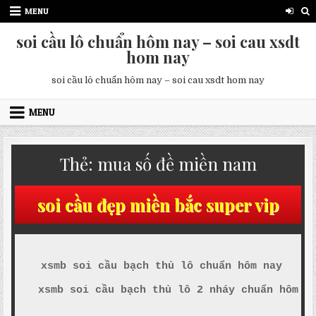
Skip
MENU
to
content
soi cầu lô chuẩn hôm nay – soi cau xsdt
hom nay
soi cầu lô chuẩn hôm nay – soi cau xsdt hom nay
MENU
Thẻ:
mua số đề miền nam
soi cầu đẹp miền bắc super vip
xsmb soi cầu bạch thủ lô chuẩn hôm nay
xsmb soi cầu bạch thủ lô 2 nháy chuẩn hôm n