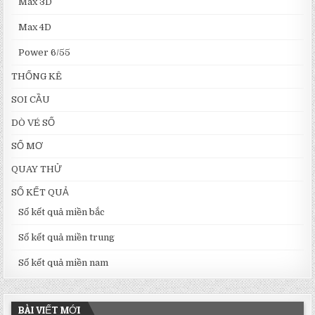
Max 3D
Max 4D
Power 6/55
THỐNG KÊ
SOI CẦU
DÒ VÉ SỐ
SỔ MƠ
QUAY THỬ
SỐ KẾT QUẢ
Số kết quả miền bắc
Số kết quả miền trung
Số kết quả miền nam
BÀI VIẾT MỚI