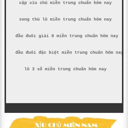
cặp xỉu chủ miền trung chuẩn hôm nay
song thủ lô miền trung chuẩn hôm nay
đầu đuôi giải 8 miền trung chuẩn hôm nay
đầu đuôi đặc biệt miền trung chuẩn hôm nay
lô 3 số miền trung chuẩn hôm nay
