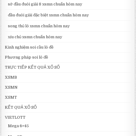
sớ đầu đuôi giải 8 xsmn chuẩn hôm nay
đầu đuôi giải đặc biệt xsmn chuẩn hôm nay
song thủ lô xsmn chuẩn hôm nay
xíu chủ xsmn chuẩn hôm nay
Kinh nghiệm soi cầu lô đề
Phương pháp soi lô đề
TRỰC TIẾP KẾT QUẢ XỔ SỐ
XSMB
XSMN
XSMT
KẾT QUẢ XỔ SỐ
VIETLOTT
Mega 6×45