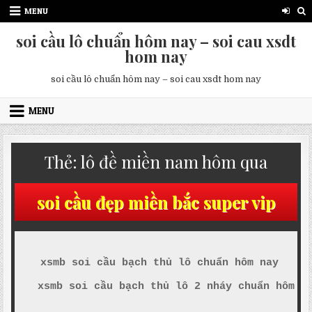
Skip
MENU
to
content
soi cầu lô chuẩn hôm nay – soi cau xsdt
hom nay
soi cầu lô chuẩn hôm nay – soi cau xsdt hom nay
MENU
Thẻ:
lô đề miền nam hôm qua
soi cầu đẹp miền bắc super vip
xsmb soi cầu bạch thủ lô chuẩn hôm nay
xsmb soi cầu bạch thủ lô 2 nháy chuẩn hôm n