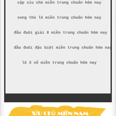
cặp xỉu chủ miền trung chuẩn hôm nay
song thủ lô miền trung chuẩn hôm nay
đầu đuôi giải 8 miền trung chuẩn hôm nay
đầu đuôi đặc biệt miền trung chuẩn hôm nay
lô 3 số miền trung chuẩn hôm nay
