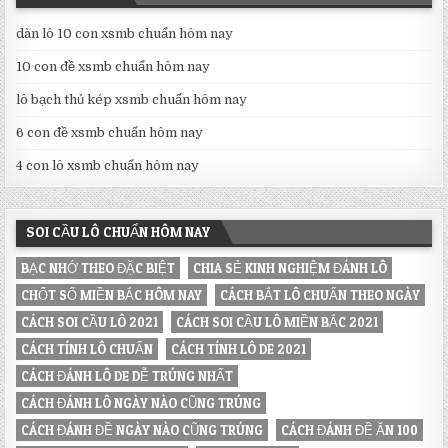
dàn lô 10 con xsmb chuẩn hôm nay
10 con đề xsmb chuẩn hôm nay
lô bạch thủ kép xsmb chuẩn hôm nay
6 con đề xsmb chuẩn hôm nay
4 con lô xsmb chuẩn hôm nay
SOI CẦU LÔ CHUẨN HÔM NAY
BẠC NHỚ THEO ĐẶC BIỆT
CHIA SẺ KINH NGHIỆM ĐÁNH LÔ
CHỐT SỐ MIỀN BẮC HÔM NAY
CÁCH BẮT LÔ CHUẨN THEO NGÀY
CÁCH SOI CẦU LÔ 2021
CÁCH SOI CẦU LÔ MIỀN BẮC 2021
CÁCH TÍNH LÔ CHUẨN
CÁCH TÍNH LÔ DE 2021
CÁCH ĐÁNH LÔ DE DỄ TRÚNG NHẤT
CÁCH ĐÁNH LÔ NGÀY NÀO CŨNG TRÚNG
CÁCH ĐÁNH ĐỀ NGÀY NÀO CŨNG TRÚNG
CÁCH ĐÁNH ĐỀ ĂN 100