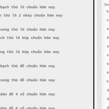
Dự
 bạch thủ lô chuẩn hôm nay
b
h thủ lô 2 nháy chuẩn hôm nay
4
6
 song thủ lô chuẩn hôm nay
8
ạch thủ lô kép chuẩn hôm nay
1
ong thủ lô kép chuẩn hôm nay
4
6
 bạch thủ đề chuẩn hôm nay
8
 song thủ đề chuẩn hôm nay
b
d
 dàn đề 4 số chuẩn hôm nay
đ
đ
 dàn đề 6 số chuẩn hôm nay