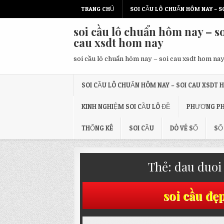
Skip
TRANG CHỦ
SOI CẦU LÔ CHUẨN HÔM NAY – S
to
content
soi cầu lô chuẩn hôm nay – s
cau xsdt hom nay
soi cầu lô chuẩn hôm nay – soi cau xsdt hom na
SOI CẦU LÔ CHUẨN HÔM NAY – SOI CAU XSDT 
KINH NGHIỆM SOI CẦU LÔ ĐỀ
PHƯƠNG PHÁ
THỐNG KÊ
SOI CẦU
DÒ VÉ SỐ
SỔ
Thẻ:
dau duoi 
soi cầu đẹ