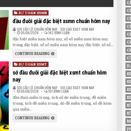
C
C
Posted
DỰ ĐOÁN XSMN
C
in
đầu đuôi giải đặc biệt xsmn chuẩn hôm nay
C
AUTHOR:
SOI CẦU LÔ CHUẨN HÔM NAY - SOI CAU XSDT HOM NAY
PUBLISHED
Ở
05/06/2026
142 BÌNH LUẬN
C
DATE:
ĐẦU
đặc biệt miền nam hôm nay, xổ số miền nam hôm nay
ĐUÔI
C
GIẢI
trúng đặc biệt, xổ số miền nam hôm nay đặc biệt, xổ số…
ĐẶC
BIỆT
C
ĐẦU
XSMN
CONTINUE READING
CHUẨN
ĐUÔI
C
HÔM
GIẢI
NAY
Posted
DỰ ĐOÁN XSMT
ĐẶC
D
BIỆT
in
sớ đầu đuôi giải đặc biệt xsmt chuẩn hôm
XSMN
K
CHUẨN
nay
HÔM
K
NAY
AUTHOR:
SOI CẦU LÔ CHUẨN HÔM NAY - SOI CAU XSDT HOM NAY
K
PUBLISHED
Ở
05/06/2026
101 BÌNH LUẬN
DATE:
SỚ
K
đầu đuôi miền trung, tịch số de miền trung, đề miền
ĐẦU
ĐUÔI
trung, tịch đề miền trung, dò đề miền trung, số đề hôm
GIẢI
K
ĐẶC
qua miền…
BIỆT
K
XSMT
SỚ
CONTINUE READING
CHUẨN
M
ĐẦU
HÔM
ĐUÔI
NAY
P
GIẢI