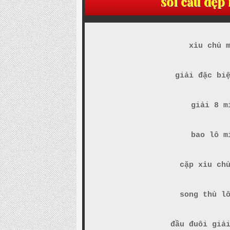
soi cầu đẹp
xỉu chủ 
giải đặc bi
giải 8 m
bao lô m
cặp xỉu ch
song thủ l
đầu đuôi giả