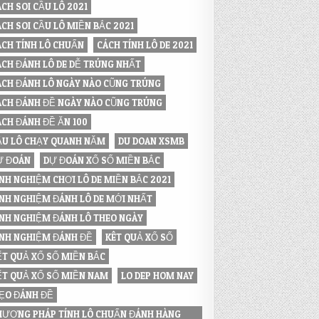
ÁCH SOI CẦU LÔ 2021
ÁCH SOI CẦU LÔ MIỀN BẮC 2021
ÁCH TÍNH LÔ CHUẨN
CÁCH TÍNH LÔ DE 2021
ÁCH ĐÁNH LÔ DE DỄ TRÚNG NHẤT
ÁCH ĐÁNH LÔ NGÀY NÀO CŨNG TRÚNG
ÁCH ĐÁNH ĐỀ NGÀY NÀO CŨNG TRÚNG
ÁCH ĐÁNH ĐỀ ĂN 100
ẦU LÔ CHẠY QUANH NĂM
DU DOAN XSMB
Ự ĐOÁN
DỰ ĐOÁN XỔ SỐ MIỀN BẮC
INH NGHIỆM CHƠI LÔ DE MIỀN BẮC 2021
INH NGHIỆM ĐÁNH LÔ DE MỚI NHẤT
INH NGHIỆM ĐÁNH LÔ THEO NGÀY
INH NGHIỆM ĐÁNH ĐỀ
KÊT QUẢ XỔ SỐ
ẾT QUẢ XỔ SỐ MIỀN BẮC
ẾT QUẢ XỔ SỐ MIỀN NAM
LO DEP HOM NAY
ẸO ĐÁNH ĐỀ
HƯƠNG PHÁP TÍNH LÔ CHUẨN ĐÁNH HÀNG