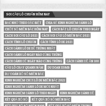
SOI CẦU LÔ CHUẨN HÔM NAY
BẠC NHỚ THEO ĐẶC BIỆT
CHIA SẺ KINH NGHIỆM ĐÁNH LÔ
CHỐT SỐ MIỀN BẮC HÔM NAY
CÁCH BẮT LÔ CHUẨN THEO NGÀY
CÁCH SOI CẦU LÔ 2021
CÁCH SOI CẦU LÔ MIỀN BẮC 2021
CÁCH TÍNH LÔ CHUẨN
CÁCH TÍNH LÔ DE 2021
CÁCH ĐÁNH LÔ DE DỄ TRÚNG NHẤT
CÁCH ĐÁNH LÔ NGÀY NÀO CŨNG TRÚNG
CÁCH ĐÁNH ĐỀ NGÀY NÀO CŨNG TRÚNG
CÁCH ĐÁNH ĐỀ ĂN 100
CẦU LÔ CHẠY QUANH NĂM
DU DOAN XSMB
DỰ ĐOÁN XỔ SỐ MIỀN BẮC
KINH NGHIỆM CHƠI LÔ DE MIỀN BẮC 2021
KINH NGHIỆM ĐÁNH LÔ DE MỚI NHẤT
KINH NGHIỆM ĐÁNH LÔ THEO NGÀY
KINH NGHIỆM ĐÁNH ĐỀ
KÊT QUẢ XỔ SỐ
KẾT QUẢ XỔ SỐ MIỀN BẮC
KẾT QUẢ XỔ SỐ MIỀN NAM
KẾT QUẢ XỔ SỐ MIỀN TRUNG