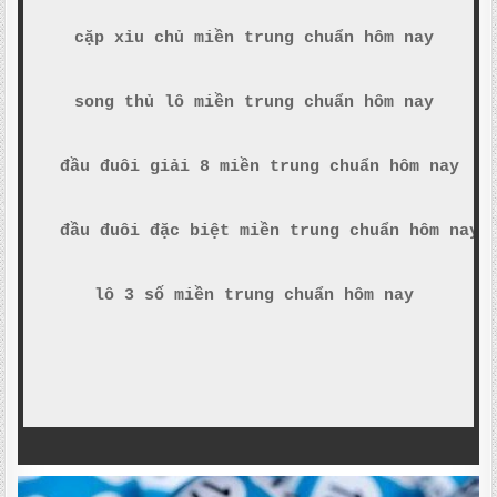
cặp xỉu chủ miền trung chuẩn hôm nay
song thủ lô miền trung chuẩn hôm nay
đầu đuôi giải 8 miền trung chuẩn hôm nay
đầu đuôi đặc biệt miền trung chuẩn hôm nay
lô 3 số miền trung chuẩn hôm nay
