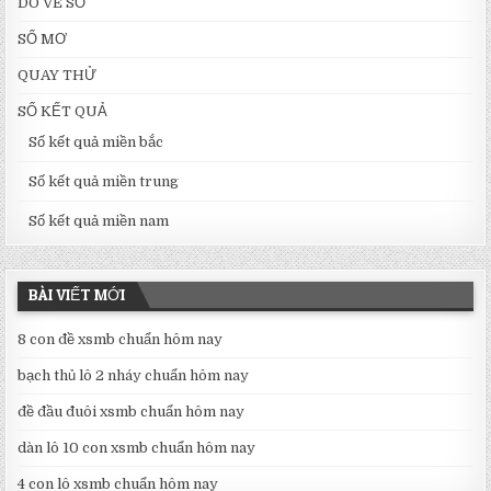
DÒ VÉ SỐ
SỔ MƠ
QUAY THỬ
SỐ KẾT QUẢ
Số kết quả miền bắc
Số kết quả miền trung
Số kết quả miền nam
BÀI VIẾT MỚI
8 con đề xsmb chuẩn hôm nay
bạch thủ lô 2 nháy chuẩn hôm nay
đề đầu đuôi xsmb chuẩn hôm nay
dàn lô 10 con xsmb chuẩn hôm nay
4 con lô xsmb chuẩn hôm nay