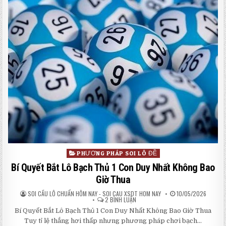
Posted
PHƯƠNG PHÁP SOI LÔ ĐỀ
in
Bí Quyết Bắt Lô Bạch Thủ 1 Con Duy Nhất Không Bao
Giờ Thua
AUTHOR:
PUBLISHED
SOI CẦU LÔ CHUẨN HÔM NAY - SOI CAU XSDT HOM NAY
10/05/2026
Ở
DATE:
2 BÌNH LUẬN
BÍ
Bí Quyết Bắt Lô Bạch Thủ 1 Con Duy Nhất Không Bao Giờ Thua
QUYẾT
BẮT
Tuy tỉ lệ thắng hơi thấp nhưng phương pháp chơi bạch…
LÔ