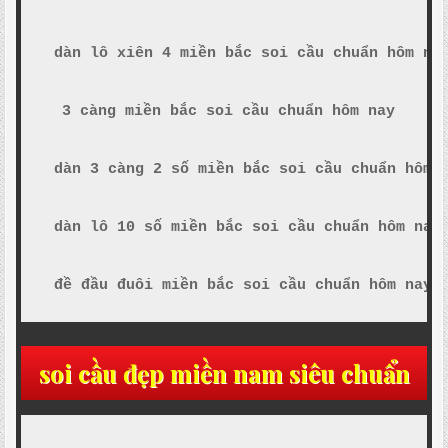
dàn lô xiên 4 miền bắc soi cầu chuẩn hôm na
3 càng miền bắc soi cầu chuẩn hôm nay
dàn 3 càng 2 số miền bắc soi cầu chuẩn hôm 
dàn lô 10 số miền bắc soi cầu chuẩn hôm nay
đề đầu đuôi miền bắc soi cầu chuẩn hôm nay
soi cầu đẹp miền nam siêu chuẩn